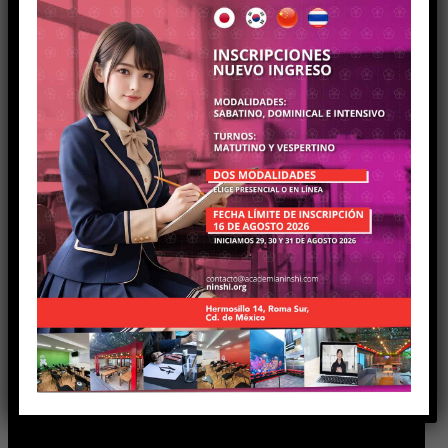
Contacto
contacto@academianinshi.com
Tel.
(+52) 5589874931
Hermosillo 14, Roma Sur, Cuauhtémoc,
CDMX, 06760
Turnos de atención
Sábados de 8:00 a 20:00 hrs.
Domingos de 8:00 a 18:00 hrs.