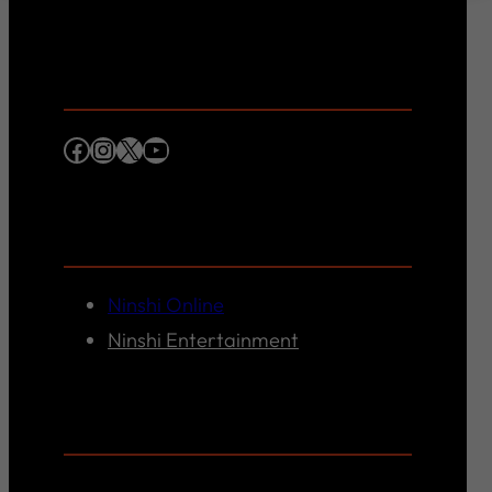
Lu., Mi. y Vi. de 9:00 a 18:00 hrs.
Síguenos
Facebook
Instagram
X
YouTube
Nuestros Links
Ninshi Online
Ninshi Entertainment
¿Quieres ser profesor en Ninshi?