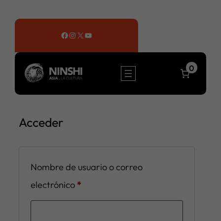
Saltar
al
Facebook
Instagram
X
YouTube
contenido
0
Acceder
Nombre de usuario o correo
Obligatorio
electrónico
*