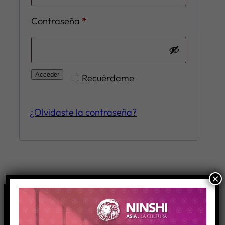
Obligatorio
Contraseña
*
Acceder
Recuérdame
¿Olvidaste la contraseña?
×