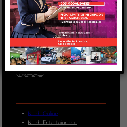
Sábados de 8:00 a 20:00 hrs.
Domingos de 8:00 a 18:00 hrs.
Lu., Mi. y Vi. de 9:00 a 18:00 hrs.
Síguenos
Facebook
Instagram
X
YouTube
Nuestros Links
Ninshi Online
Ninshi Entertainment