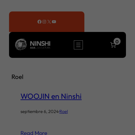
Saltar
al
Facebook
Instagram
X
YouTube
contenido
0
Roel
WOOJIN en Ninshi
septiembre 6, 2024
·
Roel
Read More