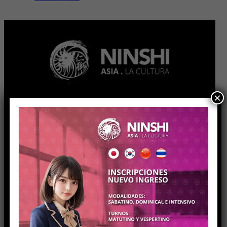
×
Contacto
contacto@academianinshi.com
Tel.
(+52) 5589874931
Hermosillo 14, Roma Sur, Cuauhtémoc,
CDMX, 06760
Turnos de atención